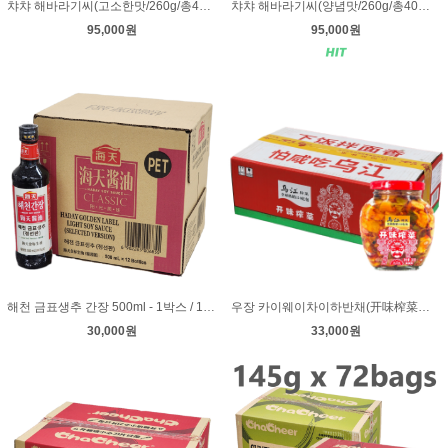
챠챠 해바라기씨(고소한맛/260g/총40봉지/20봉지 X 2박스/무료배송/종류별변경가능) Chacheer Sunflower seeds original flavour 260g 2BOX
챠챠 해바라기씨(양념맛/260g/총40봉지/20봉지 X 2박스/무료배송/종류별변경가능) Chacheer Sunflower seeds spiced flavour 260g 2BOX
95,000원
95,000원
해천 금표생추 간장 500ml - 1박스 / 12병
우장 카이웨이차이하반채(开味榨菜下饭菜) 짜차이 - 300g / 12병 / 1박스
30,000원
33,000원