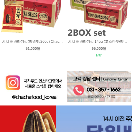
챠챠 해바라기씨(양념맛/260g) Chacheer Sunflower seeds spiced flavour 260g - 1박스(20봉지)
챠챠 해바라기씨 145g (고소한맛/양념맛) 내맘대로 2박스 선택 [BOX특가]
51,000원
95,000원